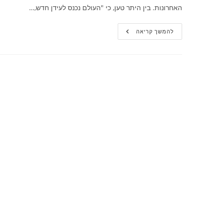
האחרונות. בין היתר טען, כי "העולם נכנס לעידן חדש,…
פרופ'
להמשך קריאה
ליידרמן
בכנס
מיזוגים
ורכישות
2019:
"הגלובליזציה
הכלכלית
הוחלפה
בלאומנות
ובפופוליזם"