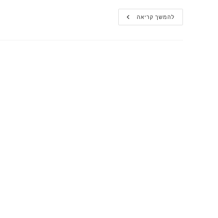
גלובס
להמשך קריאה
|
פרופסור
ליאו
ליידרמן
מותח
ביקורת
על
הבנק
המרכזי
האירופי