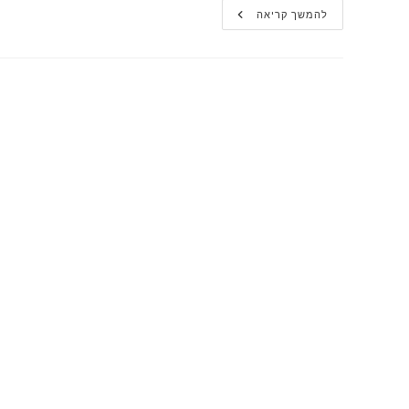
"קיים
להמשך קריאה
סיכוי
שהשנה
תירשם
כשנה
כלכלית
אבודה"
|
פרופ'
ליידרמן
בפודקאסט
ערך
מוסף