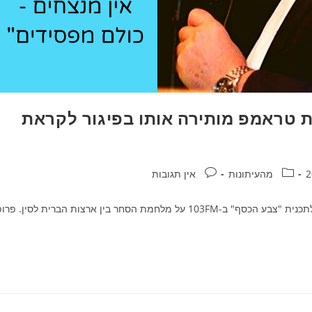
דרמן ל-103FM: מדיניות טראמפ מותירה אותו בפיגור לקראת
קטגוריה:
תגובות:
מהעיתונות
אין תגובות
היועץ הכלכלי של בנק הפועלים פרופסור ליאו ליידרמן, , התראיין לתכנית "צבע הכסף" ב-103FM על מלחמת הסחר בין ארצות הברית לסין. פ