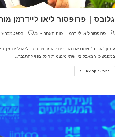
גלובס | פרופסור ליאו ליידרמן מו
מחבר:
פורסם:
פרופסור ליאו ליידרמן - צוות האתר
25 בספטמבר 2019
עיתון "גלובס" צוטט את הדברים שאמר פרופסור ליאו ליידרמן, הי
במפגש כי המאבק בין שתי מעצמות העל צפוי להתגבר…
גלובס
להמשך קריאה
|
פרופסור
ליאו
ליידרמן
מותח
ביקורת
על
הבנק
המרכזי
האירופי