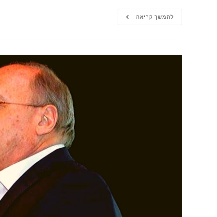
פרופסור
להמשך קריאה
ליאו
ליידרמן
ב-103FM:
"סין
פוגעת
בזכויות
הקניין
של
ארה"ב"