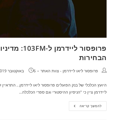
פרופסור ליי
הבחירות
מחבר:
פורסם:
פרופסור ליאו ליידרמן - צוות האתר
6 באוקטובר 2019
ליידרמן ציין כי "הניסיון ההיסטורי וגם ספרי הכלכלה…
פרופסור
להמשך קריאה
ליידרמן
ל-103FM:
מדיניות
טראמפ
מותירה