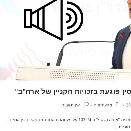
קטגוריה:
תגובות:
מהעיתונות
אין תגובות
היועץ הכלכלי של בנק הפועלים, פרופסור ליאו ליידרמן, התייחס בתכנית "איפה הכסף" ב-103FM על מלחמת הסחר המתמשכת בין ארצות
ב סובלת…