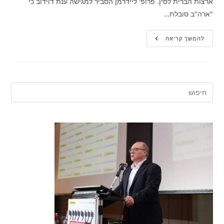
ארצות הברית לסין. פרופ' ליידרמן הסביר למגישה ענת דוידוב כי
"ארה"ב סובלת…
פרופסור
להמשך קריאה
ליאו
ליידרמן
ב-103FM:
"סין
פוגעת
בזכויות
הקניין
של
ארה"ב"