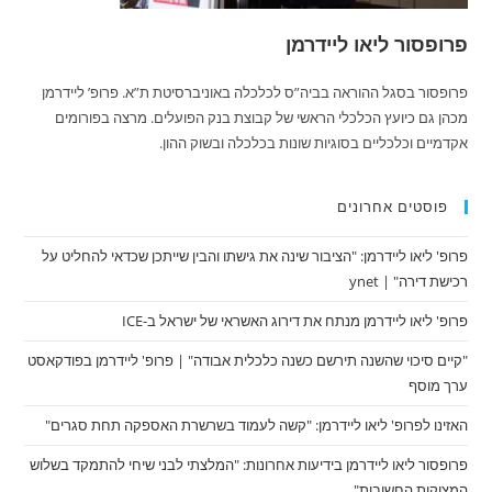
פרופסור ליאו ליידרמן
פרופסור בסגל ההוראה בביה”ס לכלכלה באוניברסיטת ת”א. פרופ’ ליידרמן
מכהן גם כיועץ הכלכלי הראשי של קבוצת בנק הפועלים. מרצה בפורומים
אקדמיים וכלכליים בסוגיות שונות בכלכלה ובשוק ההון.
פוסטים אחרונים
פרופ' ליאו ליידרמן: "הציבור שינה את גישתו והבין שייתכן שכדאי להחליט על
רכישת דירה" | ynet
פרופ' ליאו ליידרמן מנתח את דירוג האשראי של ישראל ב-ICE
"קיים סיכוי שהשנה תירשם כשנה כלכלית אבודה" | פרופ' ליידרמן בפודקאסט
ערך מוסף
האזינו לפרופ' ליאו ליידרמן: "קשה לעמוד בשרשרת האספקה תחת סגרים"
פרופסור ליאו ליידרמן בידיעות אחרונות: "המלצתי לבני שיחי להתמקד בשלוש
המצוקות החשובות"