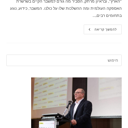
"הארץ", ובראיון מרתק, הסביר מה גורם למשבר הקיים בשרשרת
האספקה העולמית ומה ההשלכות שלו על כולנו. המשבר, כידוע, נוגע
בתחומים רבים,…
האזינו
להמשך קריאה
לפרופ'
ליאו
ליידרמן:
"קשה
לעמוד
בשרשרת
האספקה
תחת
סגרים"