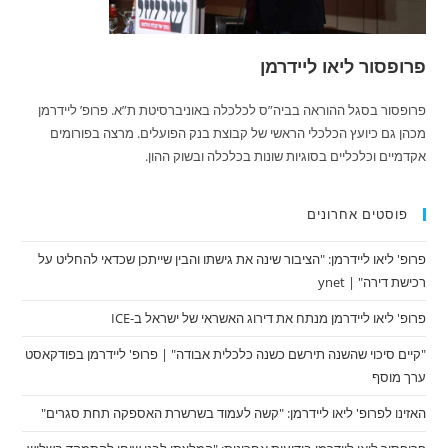
פרופסור ליאו ליידרמן
פרופסור בסגל ההוראה בביה”ס לכלכלה באוניברסיטת ת”א. פרופ’ ליידרמן
מכהן גם כיועץ הכלכלי הראשי של קבוצת בנק הפועלים. מרצה בפורומים
אקדמיים וכלכליים בסוגיות שונות בכלכלה ובשוק ההון.
פוסטים אחרונים
פרופ' ליאו ליידרמן: "הציבור שינה את גישתו והבין שייתכן שכדאי להחליט על
רכישת דירה" | ynet
פרופ' ליאו ליידרמן מנתח את דירוג האשראי של ישראל ב-ICE
"קיים סיכוי שהשנה תירשם כשנה כלכלית אבודה" | פרופ' ליידרמן בפודקאסט
ערך מוסף
האזינו לפרופ' ליאו ליידרמן: "קשה לעמוד בשרשרת האספקה תחת סגרים"