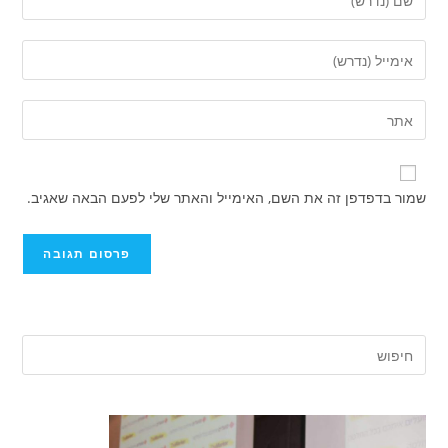
את
השם
הזן
שלך
את
או
כתובת
הזן
שם
דואר
את
משתמש
האלקטרוני
כתובת
כדי
שלך
אתר
להגיב
שמור בדפדפן זה את השם, האימייל והאתר שלי לפעם הבאה שאגיב.
כדי
האינטרנט
להגיב
שלך
(אופציונלי)