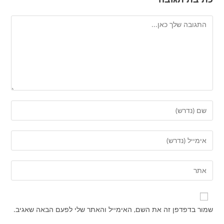
להגיב
הזן
את
השם
הזן
שלך
את
או
כתובת
הזן
שם
דואר
את
משתמש
האלקטרוני
כתובת
כדי
שלך
אתר
להגיב
שמור בדפדפן זה את השם, האימייל והאתר שלי לפעם הבאה שאגיב.
כדי
האינטרנט
להגיב