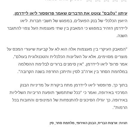
עיתון "גלובס" צוטט את הדברים שאמר פרופסור ליאו ליידרמן,
היועץ הכלכלי של בנק הפועלים, במפגש של חשבי חברות. ליאו
ליידרמן הזהיר במפגש כי המאבק בין שתי מעצמות העל צפוי להתגבר
השנה.
"המאבק העיקרי בין מעצמות אלה הוא לא על קביעת שיעורי המכס על
מוצרים מסוימים, אלא על העליונות הכלכלית והטכנולוגית בעולם",
אמר פרופ' ליאו ליידרמן, "אין סימנים ברורים לבלימת ההסלמה
במלחמת הסחר בין ארה"ב לסין ותיתכן החרפה בשנה הקרובה".
בתוך כך, פרופסור ליאו ליידרמן מתח ביקורת על מדיניות הבנק
המרכזי באירופה, ואמר כי "ככל שתתמשך תופעת הריביות השליליות
באירופה, כך יגדלו הסיכונים להתנפחות של המינופים והחובות בכל
הרמות".
תגיות
:
ארצות הברית
,
הבנק האירופי
,
מלחמת סחר
,
סין