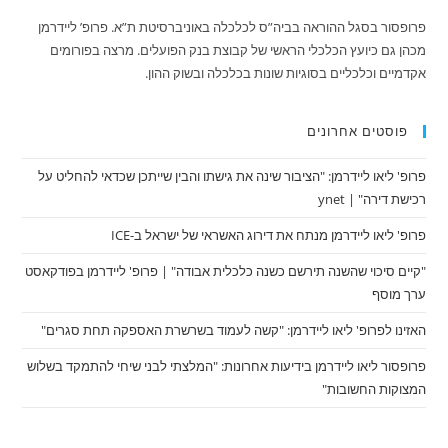
פרופסור בסגל ההוראה בביה”ס לכלכלה באוניברסיטת ת”א. פרופ’ ליידרמן
מכהן גם כיועץ הכלכלי הראשי של קבוצת בנק הפועלים. מרצה בפורומים
אקדמיים וכלכליים בסוגיות שונות בכלכלה ובשוק ההון.
פוסטים אחרונים
פרופ' ליאו ליידרמן: "הציבור שינה את גישתו והבין שייתכן שכדאי להחליט על
רכישת דירה" | ynet
פרופ' ליאו ליידרמן מנתח את דירוג האשראי של ישראל ב-ICE
"קיים סיכוי שהשנה תירשם כשנה כלכלית אבודה" | פרופ' ליידרמן בפודקאסט
ערך מוסף
האזינו לפרופ' ליאו ליידרמן: "קשה לעמוד בשרשרת האספקה תחת סגרים"
פרופסור ליאו ליידרמן בידיעות אחרונות: "המלצתי לבני שיחי להתמקד בשלוש
המצוקות החשובות"