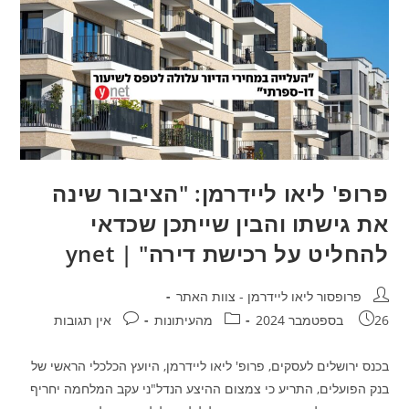
פרופ' ליאו ליידרמן: "הציבור שינה
את גישתו והבין שייתכן שכדאי
להחליט על רכישת דירה" | ynet
מחבר:
פרופסור ליאו ליידרמן - צוות האתר
פורסם:
קטגוריה:
תגובות:
26 בספטמבר 2024
מהעיתונות
אין תגובות
בכנס ירושלים לעסקים, פרופ' ליאו ליידרמן, היועץ הכלכלי הראשי של
בנק הפועלים, התריע כי צמצום ההיצע הנדל"ני עקב המלחמה יחריף