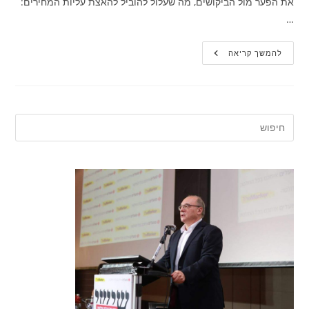
את הפער מול הביקושים, מה שעלול להוביל להאצת עליות המחירים:
…
פרופ'
להמשך קריאה
ליאו
ליידרמן:
"הציבור
שינה
את
גישתו
והבין
שייתכן
שכדאי
להחליט
על
רכישת
דירה"
|
Ynet