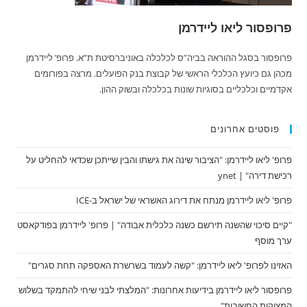
פרופסור ליאו ליידרמן
פרופסור בסגל ההוראה בביה”ס לכלכלה באוניברסיטת ת”א. פרופ’ ליידרמן
מכהן גם כיועץ הכלכלי הראשי של קבוצת בנק הפועלים. מרצה בפורומים
אקדמיים וכלכליים בסוגיות שונות בכלכלה ובשוק ההון.
פוסטים אחרונים
פרופ' ליאו ליידרמן: "הציבור שינה את גישתו והבין שייתכן שכדאי להחליט על
רכישת דירה" | ynet
פרופ' ליאו ליידרמן מנתח את דירוג האשראי של ישראל ב-ICE
"קיים סיכוי שהשנה תירשם כשנה כלכלית אבודה" | פרופ' ליידרמן בפודקאסט
ערך מוסף
האזינו לפרופ' ליאו ליידרמן: "קשה לעמוד בשרשרת האספקה תחת סגרים"
פרופסור ליאו ליידרמן בידיעות אחרונות: "המלצתי לבני שיחי להתמקד בשלוש
המצוקות החשובות"