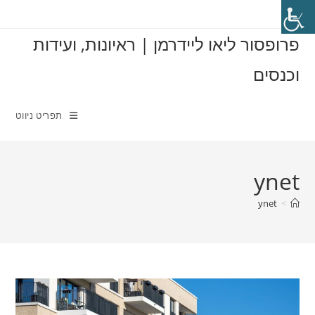
Ski
t
פרופסור ליאו ליידרמן | ראיונות, ועידות
conten
וכנסים
תפריט ניווט
ynet
ynet
>